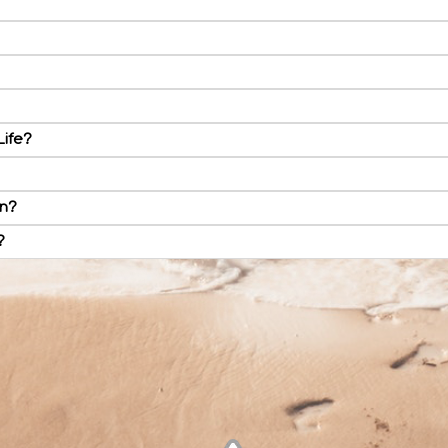
Life?
en?
?