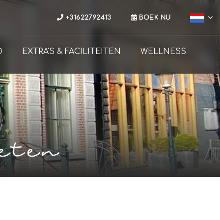
+31622792413
BOEK NU
D
EXTRA'S & FACILITEITEN
WELLNESS