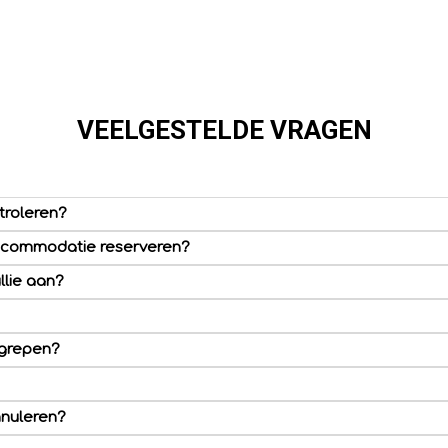
VEELGESTELDE VRAGEN
troleren?
accommodatie reserveren?
llie aan?
egrepen?
nnuleren?